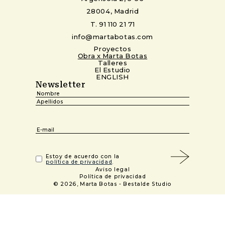
28004, Madrid
T. 91 110 21 71
info@martabotas.com
Proyectos
Obra x Marta Botas
Talleres
El Estudio
ENGLISH
Newsletter
Nombre
(Obligatorio)
Nombre
Apellidos
Email
(Obligatorio)
(Obligatorio)
Estoy de acuerdo con la
política de privacidad
.
Aviso legal
Política de privacidad
© 2026, Marta Botas -
Bestalde Studio